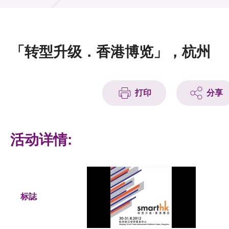
活动及消息
活动
「转型升级．香港博览」，杭州
奖项
新闻中心
打印
分享
资讯中心
科技分享
活动详情:
会籍
标誌