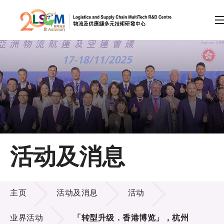
A
A
EN
繁
简
A
跳到内容（按回车键）
会员登录
主页
活动及消息
关于LSCM
活动及消息
技术商品化
主页
活动及消息
活动
项目及资助计划
业界活动
「转型升级．香港博览」，杭州