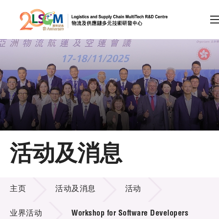
A
A
EN
繁
简
A
跳到内容（按回车键）
会员登录
主页
活动及消息
关于LSCM
活动及消息
技术商品化
主页
活动及消息
活动
项目及资助计划
业界活动
Workshop for Software Developers