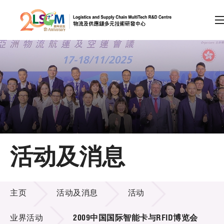
A
A
EN
繁
简
A
跳到内容（按回车键）
会员登录
主页
活动及消息
关于LSCM
活动及消息
技术商品化
主页
活动及消息
活动
项目及资助计划
业界活动
2009中国国际智能卡与RFID博览会