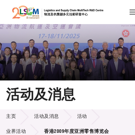
A
A
EN
繁
简
A
跳到内容（按回车键）
会员登录
主页
活动及消息
关于LSCM
活动及消息
技术商品化
主页
活动及消息
活动
项目及资助计划
业界活动
香港2009年度亚洲零售博览会