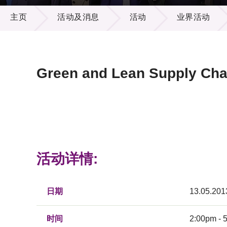
活动及消息
供应商
项目资
主页
活动及消息
活动
业界活动
多媒体
出版刊
就业机
项目伙
联络我
Green and Lean Supply Cha
活动详情:
日期
13.05.201
时间
2:00pm - 