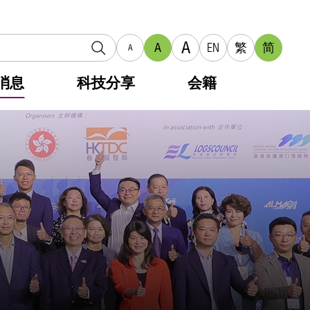
A
A
EN
繁
简
A
消息
科技分享
会籍