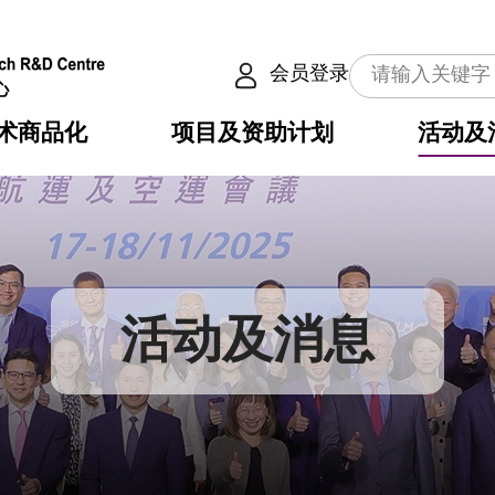
会员登录
术商品化
项目及资助计划
活动及
介
划
服务
使命
动向
权之技术
点
籍
畴
动
公共服务之创新技术
划
表
构
活动及消息
划
目
入
构
心
惠
问
导
告
发项目计划书
心