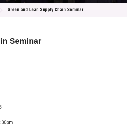
登记
料库
Green and Lean Supply Chain Seminar
物
会
伴
们
in Seminar
3
5:30pm