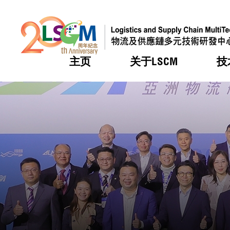
主页
关于LSCM
技
跳到内容（按回车键）
热门
热门
热门
热门
热门
机构简
服务
合作计
活动
会籍及
愿景及
LSCM 
可获授
研发重
登记会
奖项
奖项
奖项
奖项
奖项
服务范
业界活
LSCM 动向
LSCM 动向
LSCM 动向
LSCM 动向
LSCM 动向
应用于
资助计
会员列
组织架
奖项
资助计
重点项
会员登
组织架
新闻中
税务优
董事局
申请
研究顾
媒体报
评审
新闻稿
招标通
征求研
资讯中