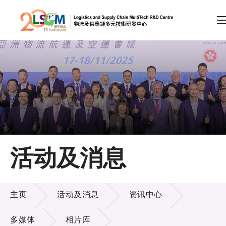
A
A
EN
繁
简
A
跳到内容（按回车键）
会员登录
主页
活动及消息
关于LSCM
活动及消息
技术商品化
主页
活动及消息
资讯中心
项目及资助计划
多媒体
相片库