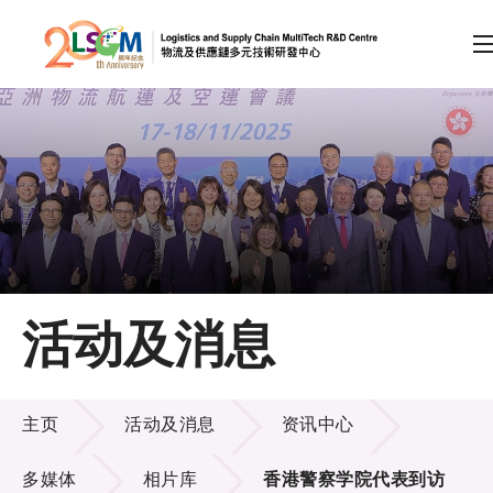
A
A
EN
繁
简
A
跳到内容（按回车键）
会员登录
主页
活动及消息
关于LSCM
活动及消息
技术商品化
主页
活动及消息
资讯中心
项目及资助计划
多媒体
相片库
香港警察学院代表到访