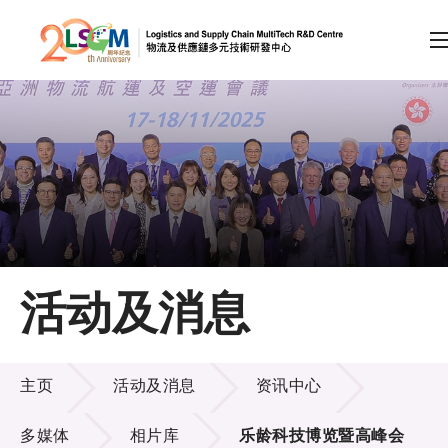
A
A
EN
繁
简
A
跳到内容（按回车键）
会员登录
主页
活动及消息
关于LSCM
活动及消息
技术商品化
主页
活动及消息
资讯中心
项目及资助计划
多媒体
相片库
乐龄科技博览暨高峰会