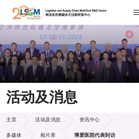
A
A
EN
繁
简
A
跳到内容（按回车键）
会员登录
主页
活动及消息
关于LSCM
活动及消息
技术商品化
主页
活动及消息
资讯中心
项目及资助计划
多媒体
相片库
博爱医院代表到访