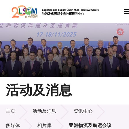
A
A
EN
繁
简
A
跳到内容（按回车键）
会员登录
主页
活动及消息
关于LSCM
活动及消息
技术商品化
主页
活动及消息
资讯中心
项目及资助计划
多媒体
相片库
亚洲物流及航运会议