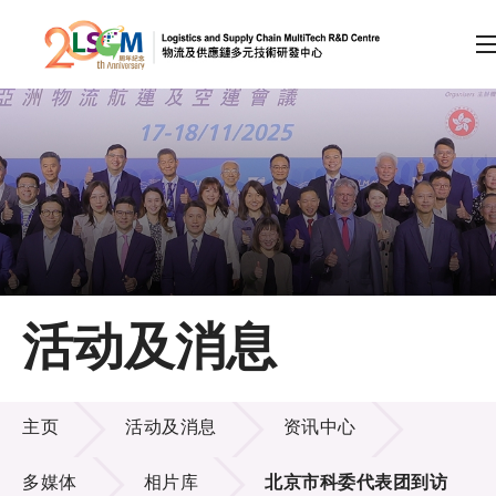
A
A
EN
繁
简
A
跳到内容（按回车键）
会员登录
主页
活动及消息
关于LSCM
活动及消息
技术商品化
主页
活动及消息
资讯中心
项目及资助计划
多媒体
相片库
北京市科委代表团到访