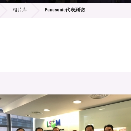
登记
料库
相片库
Panasonic代表到访
物
会
伴
们