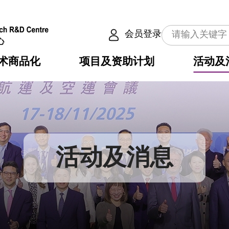
会员登录
术商品化
项目及资助计划
活动及
介
划
服务
使命
动向
权之技术
点
籍
畴
动
公共服务之创新技术
划
表
构
活动及消息
划
目
入
构
心
惠
问
导
告
发项目计划书
心