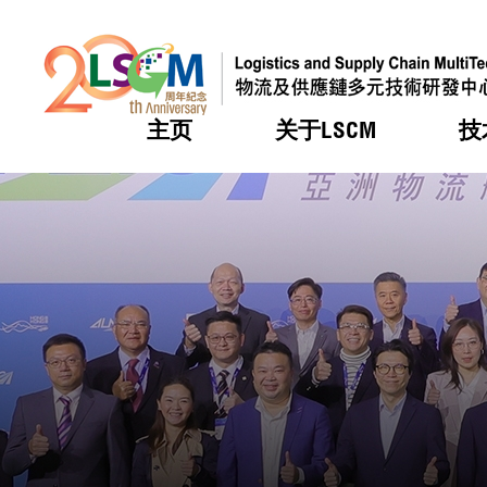
主页
关于LSCM
技
跳到内容（按回车键）
热门
热门
热门
热门
热门
机构简
服务
合作计
活动
会籍及
愿景及
LSCM 
可获授
研发重
登记会
奖项
奖项
奖项
奖项
奖项
服务范
业界活
LSCM 动向
LSCM 动向
LSCM 动向
LSCM 动向
LSCM 动向
应用于
资助计
会员列
组织架
奖项
资助计
重点项
会员登
组织架
新闻中
税务优
董事局
申请
研究顾
媒体报
评审
新闻稿
招标通
征求研
资讯中