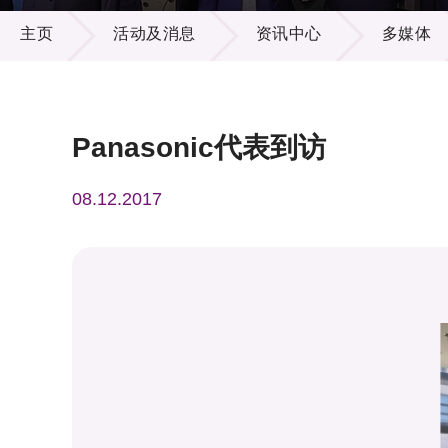
活动及消息
供应商
项目资
主页
活动及消息
资讯中心
多媒体
多媒体
出版刊
就业机
项目伙
联络我
Panasonic代表到访
08.12.2017