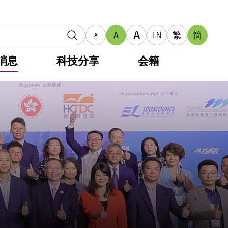
A
A
EN
繁
简
A
消息
科技分享
会籍