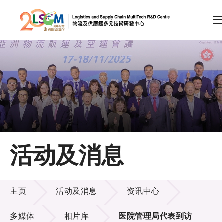
A
A
EN
繁
简
A
跳到内容（按回车键）
会员登录
主页
活动及消息
关于LSCM
活动及消息
技术商品化
主页
活动及消息
资讯中心
项目及资助计划
多媒体
相片库
医院管理局代表到访