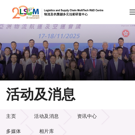
A
A
EN
繁
简
A
跳到内容（按回车键）
会员登录
主页
活动及消息
关于LSCM
活动及消息
技术商品化
主页
活动及消息
资讯中心
项目及资助计划
多媒体
相片库