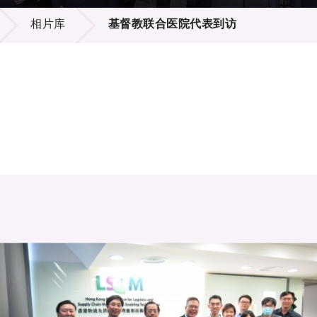
登记
料库
相片库
基督教联合医院代表到访
物
会
伴
们