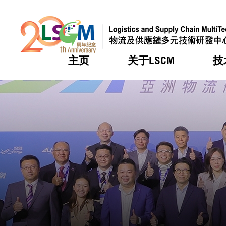
主页
关于LSCM
技
跳到内容（按回车键）
热门
热门
热门
热门
热门
机构简
服务
合作计
活动
会籍及
愿景及
LSCM 
可获授
研发重
登记会
奖项
奖项
奖项
奖项
奖项
服务范
业界活
LSCM 动向
LSCM 动向
LSCM 动向
LSCM 动向
LSCM 动向
应用于
资助计
会员列
组织架
奖项
资助计
重点项
会员登
组织架
新闻中
税务优
董事局
申请
研究顾
媒体报
评审
新闻稿
招标通
征求研
资讯中