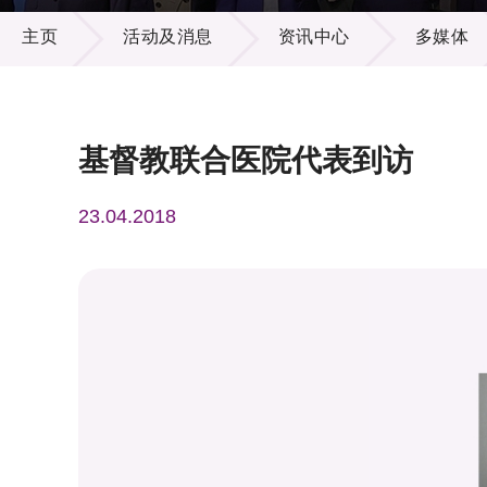
活动及消息
供应商
项目资
主页
活动及消息
资讯中心
多媒体
多媒体
出版刊
就业机
项目伙
联络我
基督教联合医院代表到访
23.04.2018