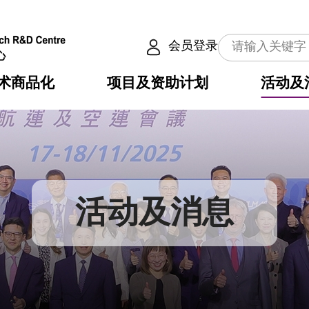
会员登录
术商品化
项目及资助计划
活动及
介
划
服务
使命
动向
权之技术
点
籍
畴
动
公共服务之创新技术
划
表
构
活动及消息
划
目
入
构
心
惠
问
导
告
发项目计划书
心