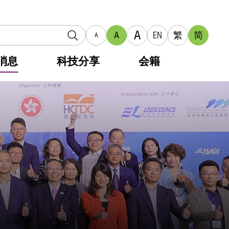
A
A
EN
繁
简
A
消息
科技分享
会籍