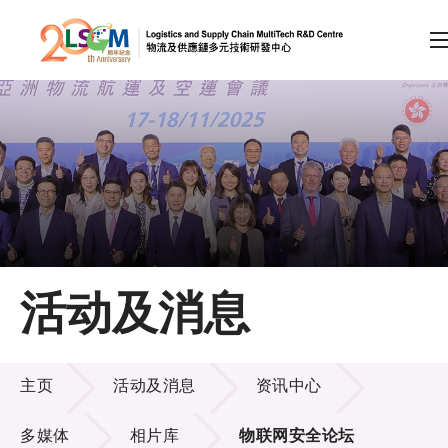
A
A
EN
繁
简
A
跳到内容（按回车键）
会员登录
主页
活动及消息
关于LSCM
活动及消息
技术商品化
主页
活动及消息
资讯中心
项目及资助计划
多媒体
相片库
物联网安全论坛