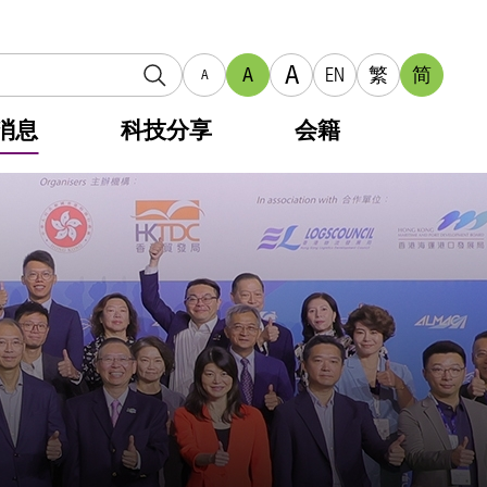
A
A
EN
繁
简
A
消息
科技分享
会籍