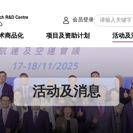
会员登录
术商品化
项目及资助计划
活动及
介
划
服务
使命
动向
权之技术
点
籍
畴
动
公共服务之创新技术
划
表
构
活动及消息
划
目
入
构
心
惠
问
导
告
发项目计划书
心