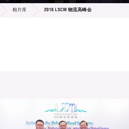
登记
料库
相片库
2018 LSCM 物流高峰会
物
会
伴
们