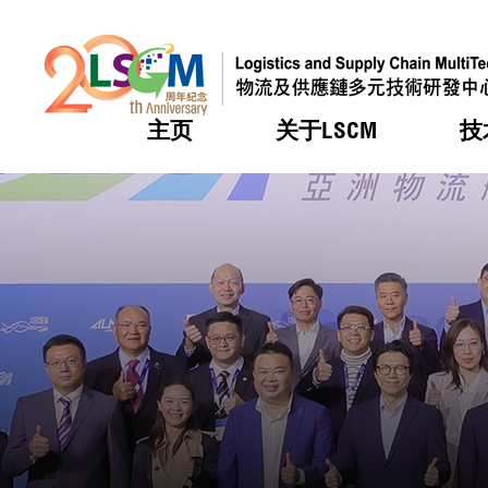
主页
关于LSCM
技
跳到内容（按回车键）
热门
热门
热门
热门
热门
机构简
服务
合作计
活动
会籍及
愿景及
LSCM 
可获授
研发重
登记会
奖项
奖项
奖项
奖项
奖项
服务范
业界活
LSCM 动向
LSCM 动向
LSCM 动向
LSCM 动向
LSCM 动向
应用于
资助计
会员列
组织架
奖项
资助计
重点项
会员登
组织架
新闻中
税务优
董事局
申请
研究顾
媒体报
评审
新闻稿
招标通
征求研
资讯中