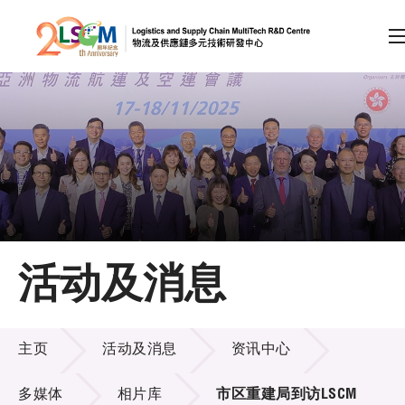
A
A
EN
繁
简
A
跳到内容（按回车键）
会员登录
主页
活动及消息
关于LSCM
活动及消息
技术商品化
主页
活动及消息
资讯中心
项目及资助计划
多媒体
相片库
市区重建局到访LSCM