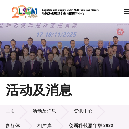
A
A
EN
繁
简
A
跳到内容（按回车键）
会员登录
主页
活动及消息
关于LSCM
活动及消息
技术商品化
主页
活动及消息
资讯中心
项目及资助计划
多媒体
相片库
创新科技嘉年华 2022