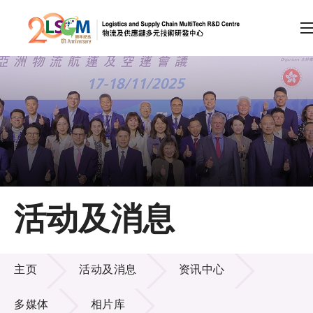
A
A
EN
繁
简
A
跳到内容（按回车键）
会员登录
主页
活动及消息
关于LSCM
活动及消息
技术商品化
主页
活动及消息
资讯中心
项目及资助计划
多媒体
相片库