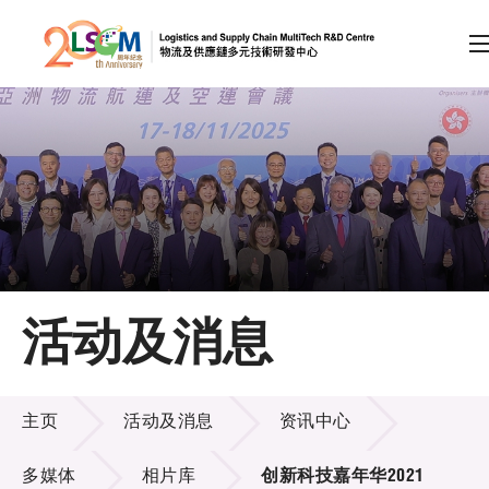
A
A
EN
繁
简
A
跳到内容（按回车键）
会员登录
主页
活动及消息
关于LSCM
活动及消息
技术商品化
主页
活动及消息
资讯中心
项目及资助计划
多媒体
相片库
创新科技嘉年华2021