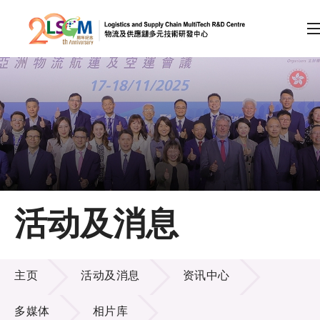
A
A
EN
繁
简
A
跳到内容（按回车键）
会员登录
主页
活动及消息
关于LSCM
活动及消息
技术商品化
主页
活动及消息
资讯中心
项目及资助计划
多媒体
相片库