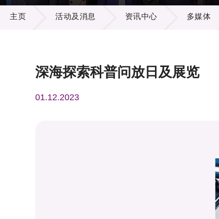
活动及消息
供应商
项目资
主页
活动及消息
资讯中心
多媒体
多媒体
出版刊
就业机
项目伙
联络我
深海探索科普问放日及展览
01.12.2023