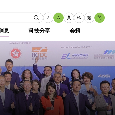
A
A
EN
繁
简
A
消息
科技分享
会籍