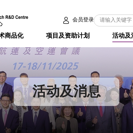
会员登录
术商品化
项目及资助计划
活动及
介
划
服务
使命
动向
权之技术
点
籍
畴
动
公共服务之创新技术
划
表
构
活动及消息
划
目
入
构
心
惠
问
导
告
发项目计划书
心