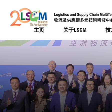
主页
关于LSCM
技
跳到内容（按回车键）
热门
热门
热门
热门
热门
机构简
服务
合作计
活动
会籍及
愿景及
LSCM 
可获授
研发重
登记会
奖项
奖项
奖项
奖项
奖项
服务范
业界活
LSCM 动向
LSCM 动向
LSCM 动向
LSCM 动向
LSCM 动向
应用于
资助计
会员列
组织架
奖项
资助计
重点项
会员登
组织架
新闻中
税务优
董事局
申请
研究顾
媒体报
评审
新闻稿
招标通
征求研
资讯中