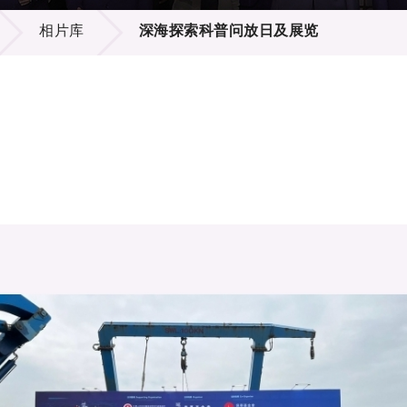
登记
料库
相片库
深海探索科普问放日及展览
物
会
伴
们