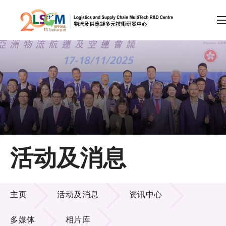
A
A
EN
繁
简
A
跳到内容（按回车键）
会员登录
主页
活动及消息
关于LSCM
活动及消息
技术商品化
主页
活动及消息
资讯中心
项目及资助计划
多媒体
相片库