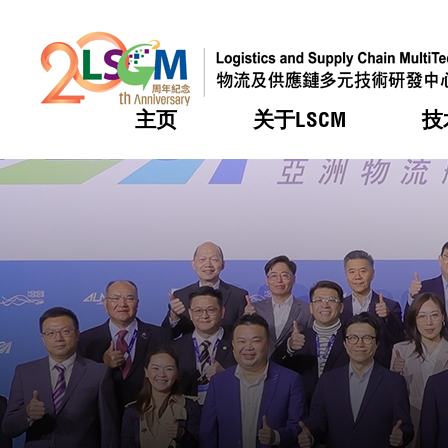
主页
关于LSCM
技
跳到内容（按回车键）
热门
热门
热门
热门
热门
机构简
服务
合作计
活动
会籍及
愿景及
LSCM 
可获授
研发重
登记会
奖项
奖项
奖项
奖项
奖项
服务范
业界活
LSCM 动向
LSCM 动向
LSCM 动向
LSCM 动向
LSCM 动向
应用于
资助计
会员列
组织架
奖项
资助计
重点项
会员登
组织架
新闻中
税务优
董事局
申请
研究顾
媒体报
评审
新闻稿
招标通
征求研
资讯中