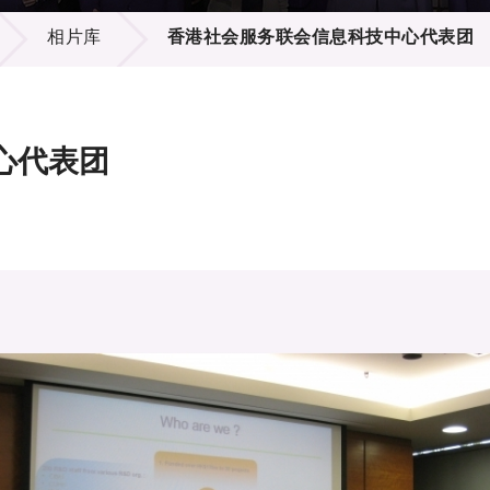
登记
料库
相片库
香港社会服务联会信息科技中心代表团
物
会
伴
们
心代表团