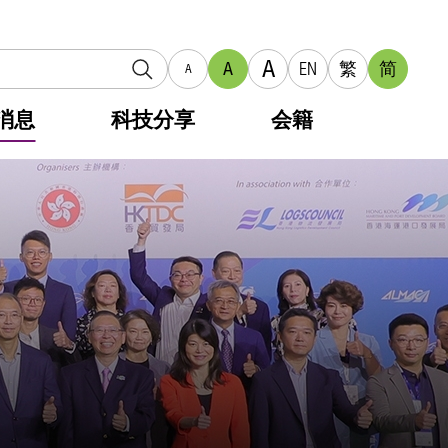
A
A
EN
繁
简
A
消息
科技分享
会籍