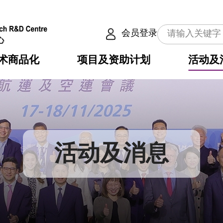
会员登录
术商品化
项目及资助计划
活动及
介
划
服务
使命
动向
权之技术
点
籍
畴
动
公共服务之创新技术
划
表
构
活动及消息
划
目
入
构
心
惠
问
导
告
发项目计划书
心