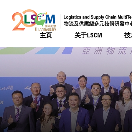
主页
关于LSCM
技
跳到内容（按回车键）
热门
热门
热门
热门
热门
机构简
服务
合作计
活动
会籍及
愿景及
LSCM 
可获授
研发重
登记会
奖项
奖项
奖项
奖项
奖项
服务范
业界活
LSCM 动向
LSCM 动向
LSCM 动向
LSCM 动向
LSCM 动向
应用于
资助计
会员列
组织架
奖项
资助计
重点项
会员登
组织架
新闻中
税务优
董事局
申请
研究顾
媒体报
评审
新闻稿
招标通
征求研
资讯中