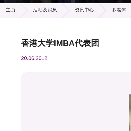
活动及消息
供应商
项目资
主页
活动及消息
资讯中心
多媒体
多媒体
出版刊
就业机
项目伙
联络我
香港大学IMBA代表团
20.06.2012