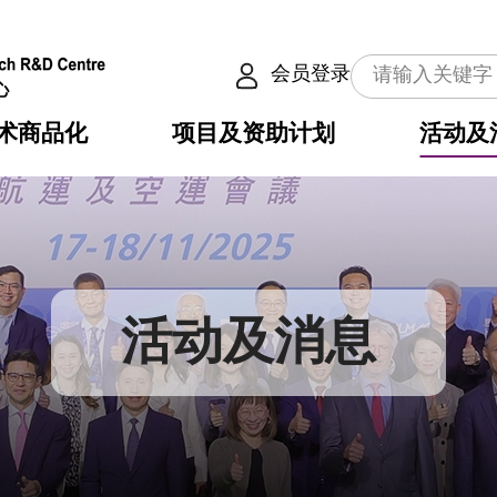
会员登录
术商品化
项目及资助计划
活动及
介
划
服务
使命
动向
权之技术
点
籍
畴
动
公共服务之创新技术
划
表
构
活动及消息
划
目
入
构
心
惠
问
导
告
发项目计划书
心