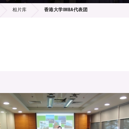
登记
料库
相片库
香港大学IMBA代表团
物
会
伴
们