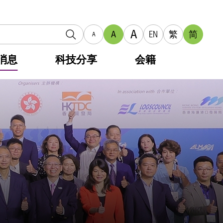
A
A
EN
繁
简
A
消息
科技分享
会籍