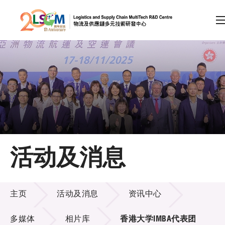
A
A
EN
繁
简
A
跳到内容（按回车键）
会员登录
主页
活动及消息
关于LSCM
活动及消息
技术商品化
主页
活动及消息
资讯中心
项目及资助计划
多媒体
相片库
香港大学IMBA代表团