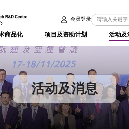
会员登录
术商品化
项目及资助计划
活动及
介
划
服务
使命
动向
权之技术
点
籍
畴
动
公共服务之创新技术
划
表
构
活动及消息
划
目
入
构
心
惠
问
导
告
发项目计划书
心