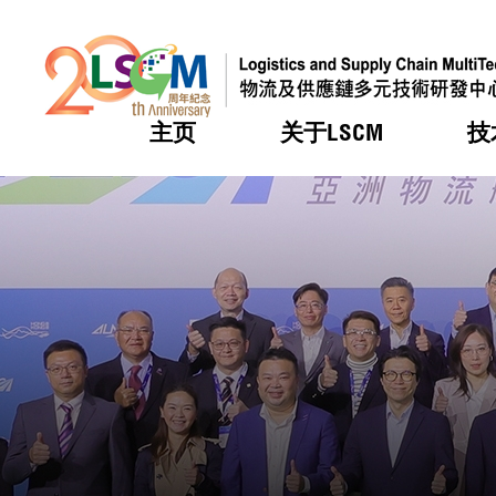
主页
关于LSCM
技
跳到内容（按回车键）
热门
热门
热门
热门
热门
机构简
服务
合作计
活动
会籍及
愿景及
LSCM 
可获授
研发重
登记会
奖项
奖项
奖项
奖项
奖项
服务范
业界活
LSCM 动向
LSCM 动向
LSCM 动向
LSCM 动向
LSCM 动向
应用于
资助计
会员列
组织架
奖项
资助计
重点项
会员登
组织架
新闻中
税务优
董事局
申请
研究顾
媒体报
评审
新闻稿
招标通
征求研
资讯中