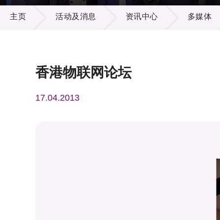
活动及消息
供应商
项目资
主页
活动及消息
资讯中心
多媒体
多媒体
出版刊
就业机
项目伙
联络我
香港物联网论坛
17.04.2013