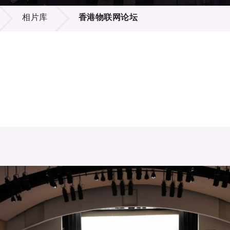
登记
料库
相片库
香港物联网论坛
物
会
伴
们