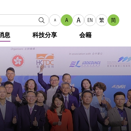
A
A
EN
繁
简
A
消息
科技分享
会籍