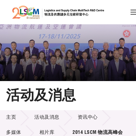
A
A
EN
繁
简
A
跳到内容（按回车键）
会员登录
主页
活动及消息
关于LSCM
活动及消息
技术商品化
主页
活动及消息
资讯中心
项目及资助计划
多媒体
相片库
2014 LSCM 物流高峰会