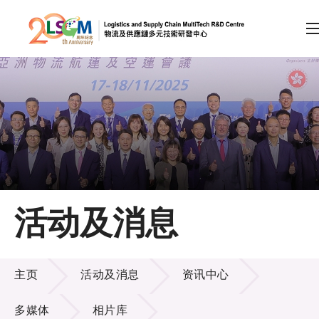
A
A
EN
繁
简
A
跳到内容（按回车键）
会员登录
主页
活动及消息
关于LSCM
活动及消息
技术商品化
主页
活动及消息
资讯中心
项目及资助计划
多媒体
相片库