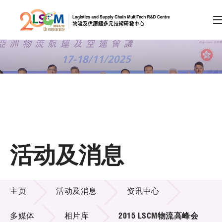
A
A
EN
繁
简
A
跳到内容（按回车键）
会员登录
主页
活动及消息
关于LSCM
活动及消息
技术商品化
主页
活动及消息
资讯中心
项目及资助计划
多媒体
相片库
2015 LSCM物流高峰会