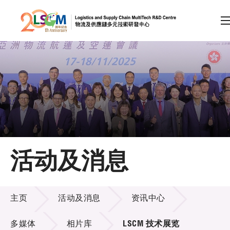
A
A
EN
繁
简
A
跳到内容（按回车键）
会员登录
主页
活动及消息
关于LSCM
活动及消息
技术商品化
主页
活动及消息
资讯中心
项目及资助计划
多媒体
相片库
LSCM 技术展览