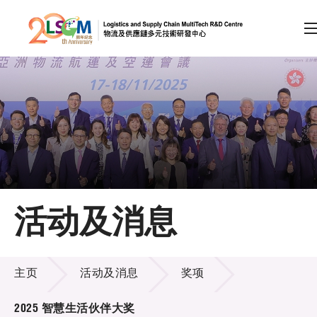
A
A
EN
繁
简
A
跳到内容（按回车键）
会员登录
主页
活动及消息
关于LSCM
活动及消息
技术商品化
主页
活动及消息
奖项
项目及资助计划
2025 智慧生活伙伴大奖