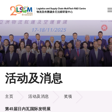
A
A
EN
繁
简
A
跳到内容（按回车键）
会员登录
主页
活动及消息
关于LSCM
活动及消息
技术商品化
主页
活动及消息
奖项
项目及资助计划
第45届日内瓦国际发明展