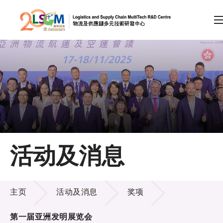
A
A
EN
繁
简
A
跳到内容（按回车键）
会员登录
主页
活动及消息
关于LSCM
活动及消息
技术商品化
主页
活动及消息
奖项
项目及资助计划
第一届亚洲发明展览会