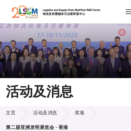
A
A
EN
繁
简
A
跳到内容（按回车键）
会员登录
主页
活动及消息
关于LSCM
活动及消息
技术商品化
主页
活动及消息
奖项
项目及资助计划
第二届亚洲发明展览会 - 香港