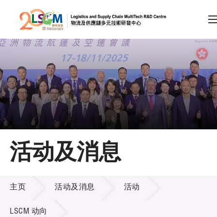
A
A
EN
繁
简
A
跳到内容（按回车键）
会员登录
主页
活动及消息
关于LSCM
活动及消息
技术商品化
主页
活动及消息
活动
项目及资助计划
LSCM 动向