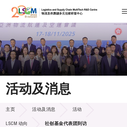
A
A
EN
繁
简
A
跳到内容（按回车键）
会员登录
主页
活动及消息
关于LSCM
活动及消息
技术商品化
主页
活动及消息
活动
项目及资助计划
LSCM 动向
社创基金代表团到访