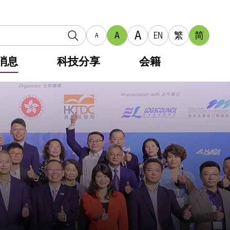
A
A
EN
繁
简
A
消息
科技分享
会籍