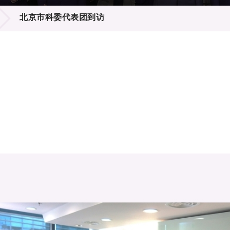
登记
料库
北京市科委代表团到访
物
会
伴
们