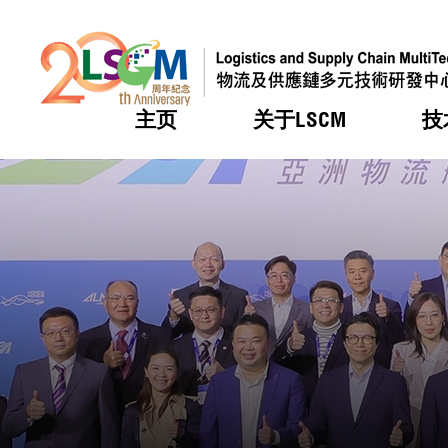
主页
关于LSCM
技
跳到内容（按回车键）
热门
热门
热门
热门
热门
机构简
服务
合作计
活动
会籍及
愿景及
LSCM 
可获授
研发重
登记会
奖项
奖项
奖项
奖项
奖项
服务范
业界活
LSCM 动向
LSCM 动向
LSCM 动向
LSCM 动向
LSCM 动向
应用于
资助计
会员列
组织架
奖项
资助计
重点项
会员登
组织架
新闻中
税务优
董事局
申请
研究顾
媒体报
评审
新闻稿
招标通
征求研
资讯中