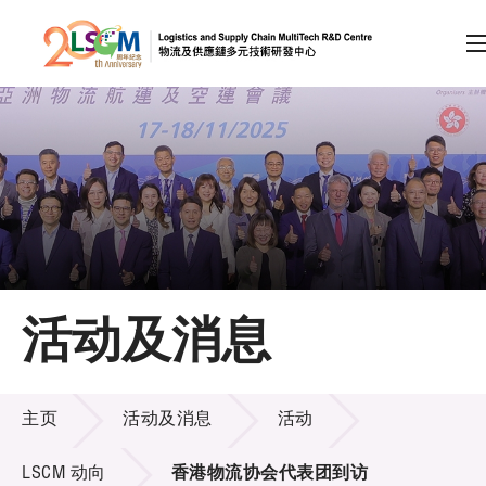
A
A
EN
繁
简
A
跳到内容（按回车键）
会员登录
主页
活动及消息
关于LSCM
活动及消息
技术商品化
主页
活动及消息
活动
项目及资助计划
LSCM 动向
香港物流协会代表团到访