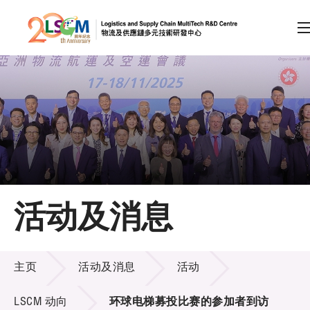
A
A
EN
繁
简
A
跳到内容（按回车键）
会员登录
主页
活动及消息
关于LSCM
活动及消息
技术商品化
主页
活动及消息
活动
项目及资助计划
LSCM 动向
环球电梯募投比赛的参加者到访