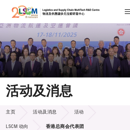
A
A
EN
繁
简
A
跳到内容（按回车键）
会员登录
主页
活动及消息
关于LSCM
活动及消息
技术商品化
主页
活动及消息
活动
项目及资助计划
LSCM 动向
香港总商会代表团