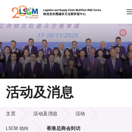
A
A
EN
繁
简
A
跳到内容（按回车键）
会员登录
主页
活动及消息
关于LSCM
活动及消息
技术商品化
主页
活动及消息
活动
项目及资助计划
LSCM 动向
香港总商会到访