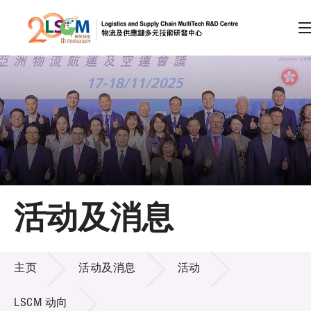
A
A
EN
繁
简
A
跳到内容（按回车键）
会员登录
主页
活动及消息
关于LSCM
活动及消息
技术商品化
主页
活动及消息
活动
项目及资助计划
LSCM 动向