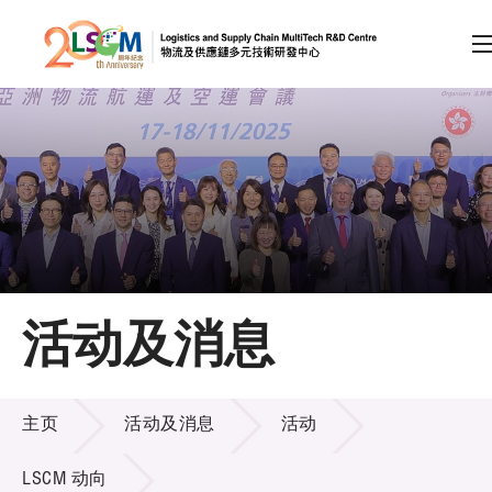
A
A
EN
繁
简
A
跳到内容（按回车键）
会员登录
主页
活动及消息
关于LSCM
活动及消息
技术商品化
主页
活动及消息
活动
项目及资助计划
LSCM 动向