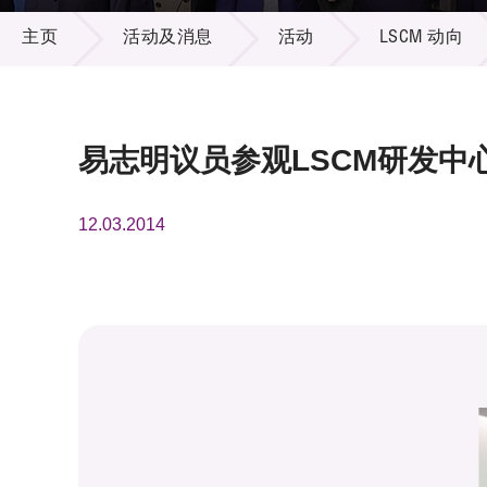
活动及消息
供应商
项目资
主页
活动及消息
活动
LSCM 动向
多媒体
出版刊
就业机
项目伙
联络我
易志明议员参观LSCM研发中
12.03.2014