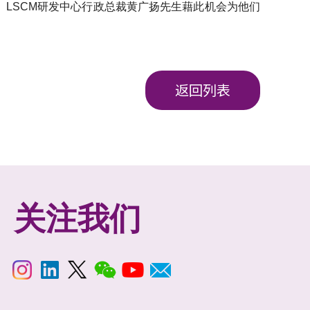
心。LSCM研发中心行政总裁黄广扬先生藉此机会为他们
返回列表
关注我们