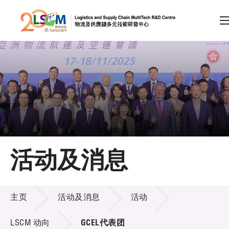
A
A
EN
繁
简
A
跳到内容（按回车键）
会员登录
主页
活动及消息
关于LSCM
活动及消息
技术商品化
主页
活动及消息
活动
项目及资助计划
LSCM 动向
GCEL代表团