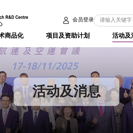
会员登录
术商品化
项目及资助计划
活动及
介
划
服务
使命
动向
权之技术
点
籍
畴
动
公共服务之创新技术
划
表
构
活动及消息
划
目
入
构
心
惠
问
导
告
发项目计划书
心