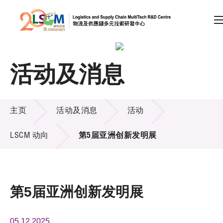
A
A
EN
繁
简
A
跳到内容（按回车键）
活动及消息
会员登录
活动及消息
主页
活动及消息
活动
LSCM 动向
第5届亚洲创新发明展
主页
关于LSCM
第5届亚洲创新发明展
技术商品化
项目及资助计划
05.12.2025