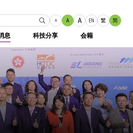
A
A
EN
繁
简
A
消息
科技分享
会籍