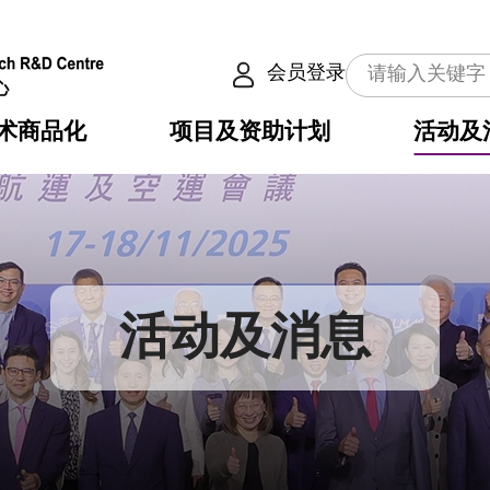
会员登录
术商品化
项目及资助计划
活动及
介
划
服务
使命
动向
权之技术
点
籍
畴
动
公共服务之创新技术
划
表
构
活动及消息
划
目
入
构
心
惠
问
导
告
发项目计划书
心