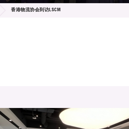
登记
料库
香港物流协会到访LSCM
物
会
伴
们