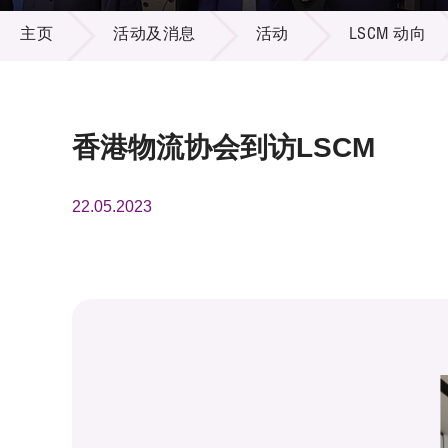
活动及消息
供应商
项目资
主页
活动及消息
活动
LSCM 动向
多媒体
出版刊
就业机
项目伙
联络我
香港物流协会到访LSCM
22.05.2023