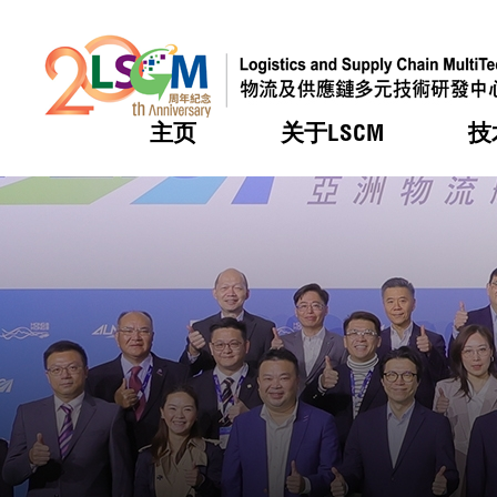
主页
关于LSCM
技
跳到内容（按回车键）
热门
热门
热门
热门
热门
机构简
服务
合作计
活动
会籍及
愿景及
LSCM 
可获授
研发重
登记会
奖项
奖项
奖项
奖项
奖项
服务范
业界活
LSCM 动向
LSCM 动向
LSCM 动向
LSCM 动向
LSCM 动向
应用于
资助计
会员列
组织架
奖项
资助计
重点项
会员登
组织架
新闻中
税务优
董事局
申请
研究顾
媒体报
评审
新闻稿
招标通
征求研
资讯中